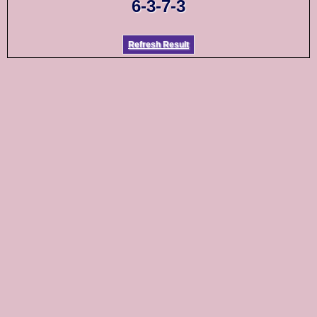
6-3-7-3
Refresh Result