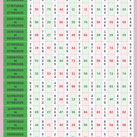
17/07/2024
1
2
7
6
5
0
0
0
0
to
5
90
3
79
8
44
4
11
4
11
9
34
9
34
9
34
9
07/08/2026
1
7
4
3
2
4
4
4
4
24/07/2024
7
3
4
8
0
5
5
5
5
to
5
90
1
28
1
26
1
55
8
70
4
59
4
59
4
59
4
07/08/2026
8
3
2
8
0
6
6
6
6
31/07/2024
1
7
1
6
3
1
1
1
1
to
8
65
1
27
7
69
3
49
6
66
4
29
4
29
4
29
4
06/08/2024
9
8
4
5
7
3
3
3
3
07/08/2024
7
7
9
6
7
9
9
9
9
to
0
19
6
97
3
61
1
34
7
37
7
74
7
74
7
74
7
07/08/2026
8
8
1
5
4
8
8
8
8
14/08/2024
0
4
0
8
7
2
2
2
2
to
4
51
2
48
8
34
4
73
4
83
6
58
6
58
6
58
6
07/08/2026
7
2
5
5
7
0
0
0
0
21/08/2024
5
6
9
4
9
1
1
1
1
to
1
32
7
53
2
32
6
31
4
58
4
74
4
74
4
74
4
07/08/2026
5
4
4
8
2
7
7
7
7
28/08/2024
6
5
4
6
7
1
1
1
1
to
1
75
9
50
7
89
4
98
0
35
8
83
8
83
8
83
8
03/09/2024
8
2
1
3
2
3
3
3
3
04/09/2024
0
6
8
0
0
4
4
4
4
to
5
78
7
18
2
88
0
13
1
72
7
40
7
40
7
40
7
07/08/2026
0
2
2
5
3
8
8
8
8
11/09/2024
9
8
3
7
1
1
1
1
1
to
8
65
4
27
6
47
0
36
0
84
1
82
1
82
1
82
1
07/08/2026
2
0
4
5
8
5
5
5
5
18/09/2024
7
8
5
3
0
8
8
8
8
to
7
44
3
71
7
49
5
29
1
50
5
58
5
58
5
58
5
07/08/2026
1
5
3
3
8
4
4
4
4
25/09/2024
4
9
2
9
3
5
5
5
5