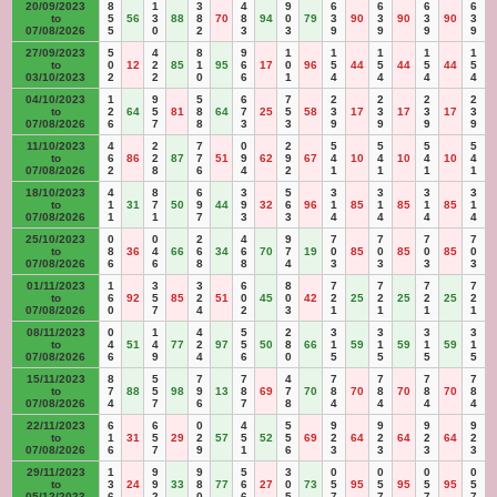
20/09/2023
8
1
3
4
9
6
6
6
6
to
5
56
3
88
8
70
8
94
0
79
3
90
3
90
3
90
3
07/08/2026
5
0
2
3
3
9
9
9
9
27/09/2023
5
4
8
9
1
1
1
1
1
to
0
12
2
85
1
95
6
17
0
96
5
44
5
44
5
44
5
03/10/2023
2
2
0
6
1
4
4
4
4
04/10/2023
1
9
5
6
7
2
2
2
2
to
2
64
5
81
8
64
7
25
5
58
3
17
3
17
3
17
3
07/08/2026
6
7
8
3
3
9
9
9
9
11/10/2023
4
2
7
0
2
5
5
5
5
to
6
86
2
87
7
51
9
62
9
67
4
10
4
10
4
10
4
07/08/2026
2
8
6
4
2
1
1
1
1
18/10/2023
4
8
6
3
5
3
3
3
3
to
1
31
7
50
9
44
9
32
6
96
1
85
1
85
1
85
1
07/08/2026
1
1
7
3
3
4
4
4
4
25/10/2023
0
0
2
4
9
7
7
7
7
to
8
36
4
66
6
34
6
70
7
19
0
85
0
85
0
85
0
07/08/2026
6
6
8
8
4
3
3
3
3
01/11/2023
1
3
3
6
8
7
7
7
7
to
6
92
5
85
2
51
0
45
0
42
2
25
2
25
2
25
2
07/08/2026
0
7
4
2
3
1
1
1
1
08/11/2023
0
1
4
5
2
3
3
3
3
to
4
51
4
77
2
97
5
50
8
66
1
59
1
59
1
59
1
07/08/2026
6
9
4
6
0
5
5
5
5
15/11/2023
8
5
7
7
4
7
7
7
7
to
7
88
5
98
9
13
8
69
7
70
8
70
8
70
8
70
8
07/08/2026
4
7
6
7
8
4
4
4
4
22/11/2023
6
6
0
4
5
9
9
9
9
to
1
31
5
29
2
57
5
52
5
69
2
64
2
64
2
64
2
07/08/2026
6
7
9
1
6
3
3
3
3
29/11/2023
1
9
9
5
3
0
0
0
0
to
3
24
9
33
8
77
6
27
0
73
5
95
5
95
5
95
5
05/12/2023
6
2
0
6
5
7
7
7
7