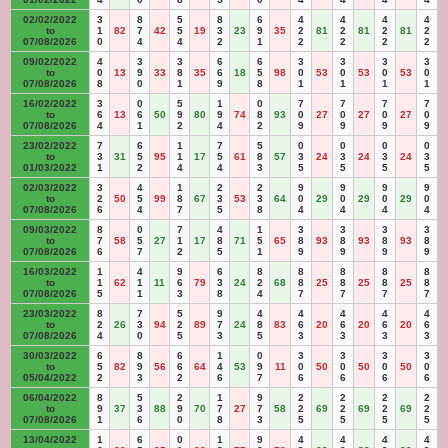
02/02/2022
3
8
5
8
6
4
4
4
4
to
1
82
7
42
5
19
3
23
9
35
2
81
2
81
2
81
2
07/08/2026
0
4
4
2
1
2
2
2
2
09/02/2022
4
3
3
6
6
3
3
3
3
to
0
13
9
33
8
35
6
18
5
98
0
53
0
53
0
53
0
07/08/2026
8
0
1
9
8
1
1
1
1
16/02/2022
3
0
5
1
0
7
7
7
7
to
6
13
6
50
9
80
9
74
8
93
0
27
0
27
0
27
0
07/08/2026
4
1
2
4
2
9
9
9
9
23/02/2022
7
6
1
7
5
0
0
0
0
to
3
31
5
95
1
17
5
61
8
57
3
24
3
24
3
24
3
01/03/2022
1
2
4
4
3
5
5
5
5
02/03/2022
3
4
1
2
2
9
9
9
9
to
2
50
5
99
8
67
3
53
3
64
0
29
0
29
0
29
0
07/08/2026
6
4
7
5
8
4
4
4
4
09/03/2022
8
0
7
4
1
3
3
3
3
to
7
58
5
27
1
17
8
71
5
65
8
93
8
93
8
93
8
07/08/2026
6
7
2
5
1
9
9
9
9
16/03/2022
1
4
9
6
8
8
8
8
8
to
1
62
1
11
6
79
3
24
2
68
8
25
8
25
8
25
8
07/08/2026
5
1
3
8
4
7
7
7
7
23/03/2022
8
7
5
9
4
4
4
4
4
to
2
26
3
94
2
89
7
24
8
83
6
20
6
20
6
20
6
07/08/2026
4
0
5
3
5
3
3
3
3
30/03/2022
6
8
6
1
0
3
3
3
3
to
5
82
9
56
6
64
4
53
9
11
0
50
0
50
0
50
0
05/04/2022
2
3
2
6
7
6
6
6
6
06/04/2022
8
5
2
1
9
2
2
2
2
to
9
37
3
88
9
70
7
27
7
58
2
69
2
69
2
69
2
07/08/2026
1
6
0
8
3
5
5
5
5
13/04/2022
1
6
0
1
9
4
4
4
4