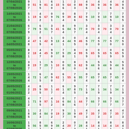
07/04/2021
9
1
6
1
2
4
4
4
4
to
0
51
9
81
4
15
5
64
0
88
9
36
9
36
9
36
9
07/08/2026
7
5
0
6
3
6
6
6
6
14/04/2021
5
4
0
0
8
7
7
7
7
to
1
19
6
67
9
76
9
39
8
82
9
10
9
10
9
10
9
07/08/2026
3
2
1
4
6
5
5
5
5
21/04/2021
6
6
3
8
9
3
3
3
3
to
7
79
5
51
5
41
6
84
5
77
0
70
0
70
0
70
0
07/08/2026
9
2
7
4
7
4
4
4
4
28/04/2021
2
0
1
0
0
4
4
4
4
to
4
47
1
42
9
13
4
44
9
46
5
77
5
77
5
77
5
04/05/2021
8
9
4
1
5
0
0
0
0
05/05/2021
8
4
9
7
8
0
0
0
0
to
2
18
4
45
9
37
5
29
4
99
5
65
5
65
5
65
5
07/08/2026
1
7
0
8
1
9
9
9
9
12/05/2021
3
1
5
0
8
5
5
5
5
to
8
19
7
29
1
10
0
92
3
62
9
44
9
44
9
44
9
07/08/2026
7
7
7
8
0
6
6
6
6
19/05/2021
1
6
0
6
7
0
0
0
0
to
4
72
1
47
9
62
1
55
6
95
7
65
7
65
7
65
7
07/08/2026
4
5
0
7
0
4
4
4
4
26/05/2021
4
8
1
6
9
7
7
7
7
to
2
25
9
50
1
40
1
87
8
73
1
34
1
34
1
34
1
01/06/2021
2
5
7
4
5
9
9
9
9
02/06/2021
4
7
4
0
7
3
3
3
3
to
1
71
9
97
1
16
6
84
1
44
7
66
7
66
7
66
7
07/08/2026
2
5
2
8
6
7
7
7
7
09/06/2021
1
2
7
9
1
4
4
4
4
to
8
30
4
84
0
19
3
30
9
49
7
35
7
35
7
35
7
07/08/2026
5
3
2
7
9
3
3
3
3
16/06/2021
1
8
6
2
0
8
8
8
8
to
5
56
5
88
9
38
4
20
7
28
4
14
4
14
4
14
4
07/08/2026
7
7
5
8
2
1
1
1
1