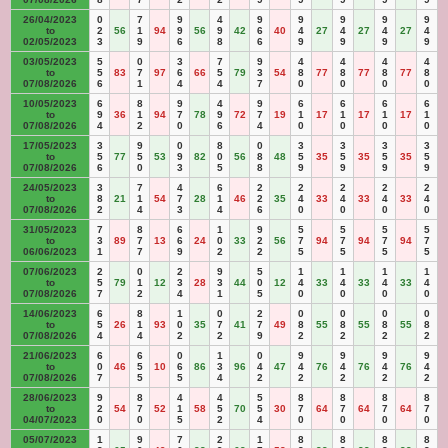
26/04/2023
0
7
9
4
9
9
9
9
9
to
2
56
1
94
9
56
9
42
6
40
4
27
4
27
4
27
4
02/05/2023
3
9
6
8
6
9
9
9
9
03/05/2023
5
0
3
7
9
4
4
4
4
to
5
83
7
97
6
66
5
79
3
54
8
77
8
77
8
77
8
07/08/2026
6
1
4
4
7
0
0
0
0
10/05/2023
6
8
9
4
9
6
6
6
6
to
9
36
1
94
7
78
9
72
7
19
1
17
1
17
1
17
1
07/08/2026
4
2
0
6
4
0
0
0
0
17/05/2023
3
9
0
8
0
3
3
3
3
to
5
77
5
53
9
82
0
56
8
48
5
35
5
35
5
35
5
07/08/2026
6
0
3
5
8
9
9
9
9
24/05/2023
3
7
4
6
2
2
2
2
2
to
8
21
1
54
7
28
1
46
2
35
4
33
4
33
4
33
4
07/08/2026
2
4
3
4
6
0
0
0
0
31/05/2023
7
8
6
1
9
5
5
5
5
to
3
89
7
13
6
24
0
33
2
56
7
94
7
94
7
94
7
06/06/2023
1
7
9
2
2
5
5
5
5
07/06/2023
2
0
2
9
5
1
1
1
1
to
5
79
1
12
3
28
3
44
0
12
4
33
4
33
4
33
4
07/08/2026
7
2
4
1
5
0
0
0
0
14/06/2023
6
8
1
0
2
0
0
0
0
to
5
26
1
93
0
35
7
41
7
49
8
55
8
55
8
55
8
07/08/2026
4
4
2
2
9
2
2
2
2
21/06/2023
6
6
0
1
0
9
9
9
9
to
0
46
5
10
6
86
3
96
4
47
4
76
4
76
4
76
4
07/08/2026
7
5
5
4
2
2
2
2
2
28/06/2023
9
8
4
4
5
8
8
8
8
to
2
54
7
52
1
58
5
70
5
30
7
64
7
64
7
64
7
04/07/2023
0
0
5
2
4
0
0
0
0
05/07/2023
1
9
7
2
1
8
8
8
8