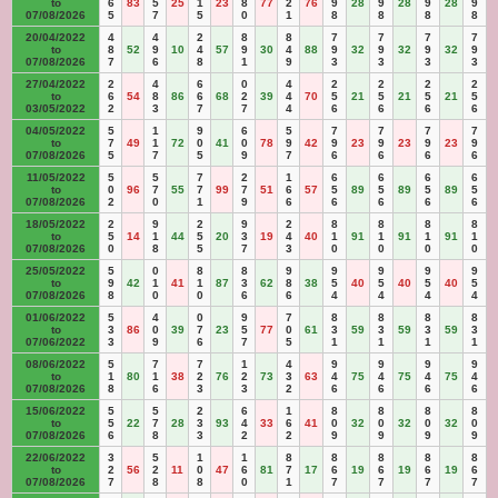
to
6
83
5
25
1
23
8
77
2
76
9
28
9
28
9
28
9
07/08/2026
5
7
5
0
1
8
8
8
8
20/04/2022
4
4
2
8
8
7
7
7
7
to
8
52
9
10
4
57
9
30
4
88
9
32
9
32
9
32
9
07/08/2026
7
6
8
1
9
3
3
3
3
27/04/2022
2
4
6
0
4
2
2
2
2
to
6
54
8
86
6
68
2
39
4
70
5
21
5
21
5
21
5
03/05/2022
2
3
7
7
4
6
6
6
6
04/05/2022
5
1
9
6
5
7
7
7
7
to
7
49
1
72
0
41
0
78
9
42
9
23
9
23
9
23
9
07/08/2026
5
7
5
9
7
6
6
6
6
11/05/2022
5
5
7
2
1
6
6
6
6
to
0
96
7
55
7
99
7
51
6
57
5
89
5
89
5
89
5
07/08/2026
2
0
1
9
6
6
6
6
6
18/05/2022
2
9
2
9
2
8
8
8
8
to
5
14
1
44
5
20
3
19
4
40
1
91
1
91
1
91
1
07/08/2026
0
8
5
7
3
0
0
0
0
25/05/2022
5
0
8
8
9
9
9
9
9
to
9
42
1
41
1
87
3
62
8
38
5
40
5
40
5
40
5
07/08/2026
8
0
0
6
6
4
4
4
4
01/06/2022
5
4
0
9
7
8
8
8
8
to
3
86
0
39
7
23
5
77
0
61
3
59
3
59
3
59
3
07/06/2022
3
9
6
7
5
1
1
1
1
08/06/2022
5
7
7
1
4
9
9
9
9
to
1
80
1
38
2
76
2
73
3
63
4
75
4
75
4
75
4
07/08/2026
8
6
3
3
2
6
6
6
6
15/06/2022
5
5
2
6
1
8
8
8
8
to
5
22
7
28
3
93
4
33
6
41
0
32
0
32
0
32
0
07/08/2026
6
8
3
2
2
9
9
9
9
22/06/2022
3
5
1
1
8
8
8
8
8
to
2
56
2
11
0
47
6
81
7
17
6
19
6
19
6
19
6
07/08/2026
7
8
8
0
1
7
7
7
7