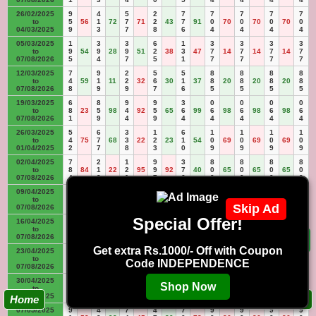
26/02/2025
9
4
5
2
7
7
7
7
7
to
5
56
1
72
7
71
2
43
7
91
0
70
0
70
0
70
0
04/03/2025
9
3
7
8
6
4
4
4
4
05/03/2025
1
3
3
6
1
3
3
3
3
to
9
54
9
28
9
51
2
38
3
47
7
14
7
14
7
14
7
07/08/2026
5
4
7
5
1
7
7
7
7
12/03/2025
7
9
2
5
5
8
8
8
8
to
4
59
1
11
2
32
6
30
1
37
8
20
8
20
8
20
8
07/08/2026
8
9
9
7
6
5
5
5
5
19/03/2025
6
8
9
9
3
0
0
0
0
to
8
23
5
98
4
92
5
65
6
99
6
98
6
98
6
98
6
07/08/2026
1
9
4
9
4
4
4
4
4
26/03/2025
5
6
3
1
6
1
1
1
1
to
4
75
7
68
3
22
2
23
1
54
0
69
0
69
0
69
0
01/04/2025
2
7
8
3
0
9
9
9
9
02/04/2025
7
2
1
9
3
8
8
8
8
to
8
84
1
22
2
95
9
92
7
40
0
65
0
65
0
65
0
07/08/2026
4
2
1
7
6
0
0
0
0
09/04/2025
2
4
9
1
7
1
1
1
1
to
9
25
6
54
2
74
2
98
3
40
2
64
2
64
2
64
2
Skip Ad
07/08/2026
4
8
2
8
1
9
9
9
9
Special Offer!
16/04/2025
1
5
0
8
4
0
0
0
0
to
7
43
7
66
6
38
5
74
2
84
7
76
7
76
7
76
7
07/08/2026
9
4
3
8
9
0
0
0
0
Refresh
Get extra Rs.1000/- Off with Coupon
23/04/2025
1
6
4
0
4
5
5
5
5
to
3
95
8
93
5
59
2
32
8
34
5
67
5
67
5
67
5
Code INDEPENDENCE
07/08/2026
5
5
1
6
8
4
4
4
4
30/04/2025
3
8
1
7
3
6
6
6
6
Shop Now
to
6
63
9
76
4
81
1
60
2
81
8
37
8
37
8
37
8
06/05/2025
5
5
6
6
1
2
2
2
2
Home
Live Result
07/05/2025
9
4
7
4
7
9
9
9
9