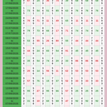
to
0
87
3
24
2
36
3
74
3
39
4
68
4
68
4
68
4
07/08/2026
7
6
9
7
6
9
9
9
9
17/06/2020
1
3
0
2
3
4
4
4
4
to
1
73
5
54
6
51
5
85
9
63
9
76
9
76
9
76
9
07/08/2026
5
1
2
1
1
8
8
8
8
24/06/2020
0
4
9
1
0
5
5
5
5
to
6
70
9
71
0
11
1
49
1
65
9
11
9
11
9
11
9
07/08/2026
0
9
2
1
3
4
4
4
4
01/07/2020
7
2
8
5
5
2
2
2
2
to
9
79
7
73
8
66
2
17
6
71
4
74
4
74
4
74
4
07/07/2020
8
7
4
2
2
9
9
9
9
08/07/2020
1
0
3
4
6
7
7
7
7
to
0
53
3
55
1
26
6
80
7
55
7
44
7
44
7
44
7
07/08/2026
1
0
0
0
5
1
1
1
1
15/07/2020
5
3
4
9
4
0
0
0
0
to
3
44
0
24
3
83
7
54
8
91
3
45
3
45
3
45
3
07/08/2026
0
9
5
2
0
2
2
2
2
22/07/2020
7
0
6
2
7
0
0
0
0
to
4
35
4
54
2
74
4
20
2
33
9
86
9
86
9
86
9
07/08/2026
6
1
9
8
9
9
9
9
9
29/07/2020
1
6
3
5
3
3
3
3
3
to
0
20
6
14
1
56
5
11
3
62
3
53
3
53
3
53
3
04/08/2020
7
6
9
9
3
3
3
3
3
05/08/2020
9
5
0
7
1
3
3
3
3
to
2
57
6
76
1
15
0
37
5
52
0
33
0
33
0
33
0
07/08/2026
3
5
1
2
4
3
3
3
3
12/08/2020
7
5
2
0
2
8
8
8
8
to
5
95
7
27
4
95
9
66
1
57
9
25
9
25
9
25
9
07/08/2026
2
0
9
1
5
1
1
1
1
19/08/2020
9
0
7
3
3
4
4
4
4
to
2
31
8
10
2
60
5
68
9
47
3
92
3
92
3
92
3
07/08/2026
2
8
3
9
7
9
9
9
9