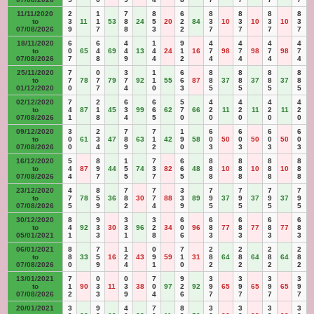
11/11/2020
2
1
7
8
6
8
8
8
8
to
3
11
1
53
8
24
5
20
2
84
3
10
3
10
3
10
3
07/08/2026
9
7
8
3
2
7
7
7
7
18/11/2020
6
6
4
1
9
4
4
4
4
to
0
65
4
69
4
13
4
24
1
16
7
98
7
98
7
98
7
07/08/2026
7
8
9
4
2
4
4
4
4
25/11/2020
7
0
3
1
6
8
8
8
8
to
7
78
7
79
7
92
1
55
6
87
8
37
8
37
8
37
8
01/12/2020
0
7
4
0
3
5
5
5
5
02/12/2020
7
2
6
6
5
4
4
4
4
to
4
87
1
45
3
99
6
62
7
66
2
11
2
11
2
11
2
07/08/2026
1
8
4
5
0
0
0
0
0
09/12/2020
3
2
7
7
1
6
6
6
6
to
0
61
3
47
8
63
1
42
9
58
0
50
0
50
0
50
0
07/08/2026
0
4
9
2
0
3
3
3
3
16/12/2020
5
8
1
7
6
8
8
8
8
to
4
87
9
44
5
74
3
82
6
48
8
10
8
10
8
10
8
07/08/2026
4
7
5
7
5
8
8
8
8
23/12/2020
4
8
7
7
3
7
7
7
7
to
7
78
5
36
8
30
7
88
3
89
9
37
9
37
9
37
9
07/08/2026
5
9
2
4
9
5
5
5
5
30/12/2020
8
9
3
3
6
6
6
6
6
to
4
92
3
30
3
96
2
34
0
96
8
77
8
77
8
77
8
05/01/2021
1
3
1
8
6
3
3
3
3
06/01/2021
8
7
1
0
7
2
2
2
2
to
8
33
5
16
2
43
9
59
1
31
8
64
8
64
8
64
8
07/08/2026
0
9
4
1
0
2
2
2
2
13/01/2021
7
0
0
7
9
3
3
3
3
to
1
90
3
11
3
38
0
97
2
92
9
65
9
65
9
65
9
07/08/2026
2
3
9
4
6
7
7
7
7
20/01/2021
3
9
4
7
8
3
3
3
3