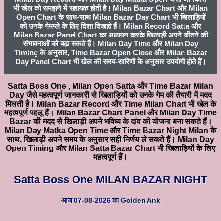
भी खेल को समझने में सहायक होती है। Milan Bazar Chart और Milan
Open Chart के साथ-साथ Milan Bazar Day Chart भी खिलाड़ियों
को उनके गेमप्ले के लिए दिशा दिखाते हैं। Milan Record Satta और
Milan Bazar Panel Chart का अध्ययन करके खिलाड़ी अपने जीतने की
संभावनाओं को बढ़ा सकते हैं। Milan Day Time और Milan Day
Timing के अनुसार, Time Bazar Open Close और Milan Bazar
Day Panel Chart भी खेल की समय-सारिणी के अनुसार उपयोगी होते हैं।
Satta Boss One , Milan Open Satta और Time Bazar Milan
Day जैसे महत्वपूर्ण जानकारी से खिलाड़ियों को उनके गेम की तैयारी में मदद
मिलती है। Milan Bazar Record और Time Milan Chart भी खेल के
महत्वपूर्ण पहलू हैं। Milan Bazar Chart Panel और Milan Day Time
Bazar की मदद से खिलाड़ी अपने भविष्य के दांव की योजना बना सकते हैं।
Milan Day Matka Open Time और Time Bazar Night Milan के
साथ, खिलाड़ी अपने समय के अनुसार सही निर्णय ले सकते हैं। Milan Day
Open Timing और Milan Satta Bazar Chart भी खिलाड़ियों के लिए
महत्वपूर्ण हैं।
Satta Boss One MILAN BAZAR NIGHT
आज
07-08-2026
का Golden Ank