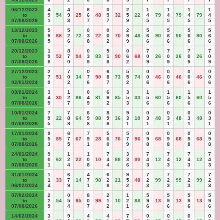
06/12/2023
4
4
6
0
2
1
1
1
1
to
9
54
9
25
6
48
9
32
5
22
4
79
4
79
4
79
4
07/08/2026
1
3
7
7
9
5
5
5
5
13/12/2023
5
5
0
0
2
5
5
5
5
to
9
68
2
72
3
22
0
70
9
48
6
90
6
90
6
90
6
07/08/2026
5
6
8
2
9
6
6
6
6
20/12/2023
1
8
0
5
0
7
7
7
7
to
9
52
7
94
3
83
1
90
6
68
0
26
0
26
0
26
0
07/08/2026
8
0
9
8
2
9
9
9
9
27/12/2023
2
7
0
6
5
0
0
0
0
to
7
51
0
34
7
90
8
73
5
74
0
46
0
46
0
46
0
02/01/2024
9
2
6
7
2
6
6
6
6
03/01/2024
3
1
0
6
3
1
1
1
1
to
4
30
2
86
4
81
9
85
5
33
5
60
5
60
5
60
5
07/08/2026
9
7
9
2
3
6
6
6
6
10/01/2024
7
7
6
8
9
0
0
0
0
to
9
22
8
64
9
88
9
36
3
10
3
48
3
48
3
48
3
07/08/2026
5
8
8
8
1
1
1
1
1
17/01/2024
9
6
7
5
5
0
0
0
0
to
5
85
7
67
9
28
6
76
7
96
9
68
9
68
9
68
9
07/08/2026
3
5
1
0
9
8
8
8
8
24/01/2024
9
1
1
7
3
7
7
7
7
to
0
62
2
22
0
10
4
88
3
90
4
12
4
12
4
12
4
07/08/2026
1
4
8
4
6
3
3
3
3
31/01/2024
1
6
4
6
9
7
7
7
7
to
1
33
7
14
7
98
2
21
5
48
2
99
2
99
2
99
2
06/02/2024
4
9
1
8
2
3
3
3
3
07/02/2024
2
0
8
2
1
5
5
5
5
to
2
54
5
95
0
99
1
10
2
88
9
13
9
13
9
13
9
07/08/2026
9
4
7
2
1
6
6
6
6
14/02/2024
3
9
4
4
7
0
0
0
0