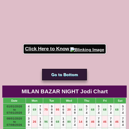
Click Here to Know
Go to Bottom
MILAN BAZAR NIGHT Jodi Chart
Date
Mon
Tue
Wed
Thu
Fri
Sat
01/01/2020
4
7
9
6
1
5
5
5
5
to
2
69
5
75
0
95
0
20
4
44
7
68
7
68
7
68
7
07/01/2020
7
1
8
5
9
4
4
4
4
08/01/2020
3
1
2
1
0
7
7
7
7
to
4
26
3
96
8
68
4
80
7
14
8
46
8
46
8
46
8
07/08/2026
9
5
4
0
4
4
4
4
4